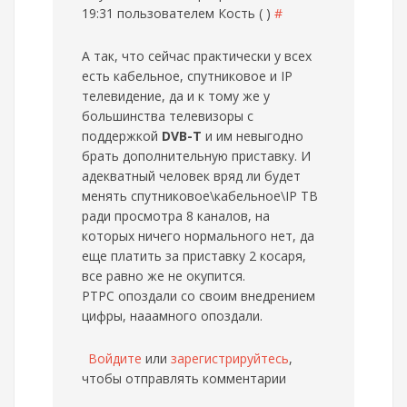
19:31 пользователем
Кость ( )
#
А так, что сейчас практически у всех
есть кабельное, спутниковое и IP
телевидение, да и к тому же у
большинства телевизоры с
поддержкой
DVB-T
и им невыгодно
брать дополнительную приставку. И
адекватный человек вряд ли будет
менять спутниковое\кабельное\IP ТВ
ради просмотра 8 каналов, на
которых ничего нормального нет, да
еще платить за приставку 2 косаря,
все равно же не окупится.
РТРС опоздали со своим внедрением
цифры, нааамного опоздали.
Войдите
или
зарегистрируйтесь
,
чтобы отправлять комментарии