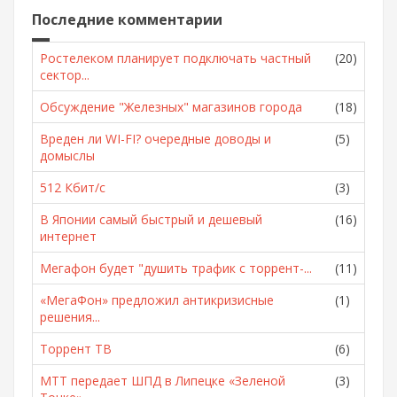
Последние комментарии
Ростелеком планирует подключать частный
(20)
сектор...
Обсуждение "Железных" магазинов города
(18)
Вреден ли WI-FI? очередные доводы и
(5)
домыслы
512 Кбит/с
(3)
В Японии самый быстрый и дешевый
(16)
интернет
Мегафон будет "душить трафик с торрент-...
(11)
«МегаФон» предложил антикризисные
(1)
решения...
Торрент ТВ
(6)
МТТ передает ШПД в Липецке «Зеленой
(3)