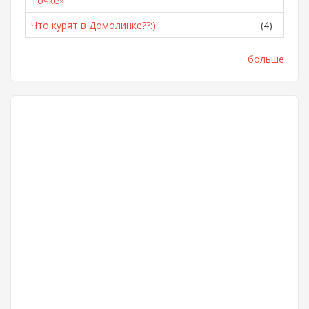
Точке»
Что курят в Домолинке??:)
(4)
больше