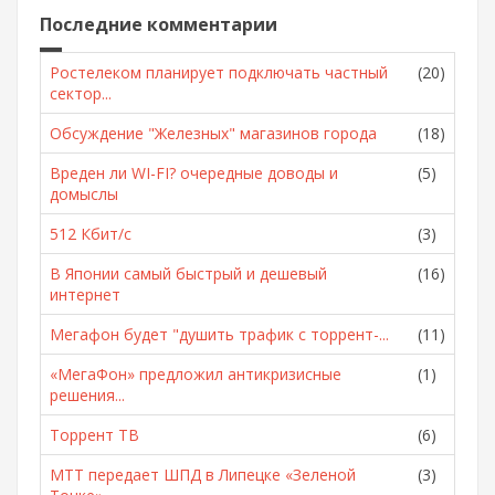
Последние комментарии
Ростелеком планирует подключать частный
(20)
сектор...
Обсуждение "Железных" магазинов города
(18)
Вреден ли WI-FI? очередные доводы и
(5)
домыслы
512 Кбит/с
(3)
В Японии самый быстрый и дешевый
(16)
интернет
Мегафон будет "душить трафик с торрент-...
(11)
«МегаФон» предложил антикризисные
(1)
решения...
Торрент ТВ
(6)
МТТ передает ШПД в Липецке «Зеленой
(3)