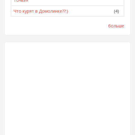
Точке»
Что курят в Домолинке??:)
(4)
больше