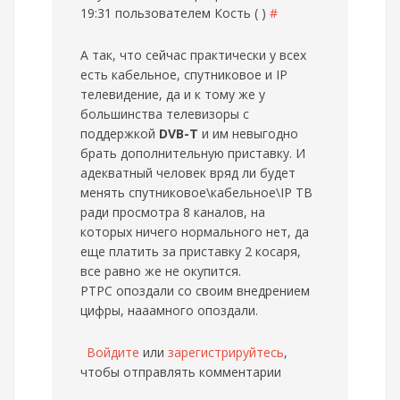
19:31 пользователем
Кость ( )
#
А так, что сейчас практически у всех
есть кабельное, спутниковое и IP
телевидение, да и к тому же у
большинства телевизоры с
поддержкой
DVB-T
и им невыгодно
брать дополнительную приставку. И
адекватный человек вряд ли будет
менять спутниковое\кабельное\IP ТВ
ради просмотра 8 каналов, на
которых ничего нормального нет, да
еще платить за приставку 2 косаря,
все равно же не окупится.
РТРС опоздали со своим внедрением
цифры, нааамного опоздали.
Войдите
или
зарегистрируйтесь
,
чтобы отправлять комментарии