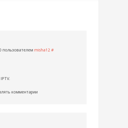
10 пользователем
misha12
#
IPTV.
влять комментарии