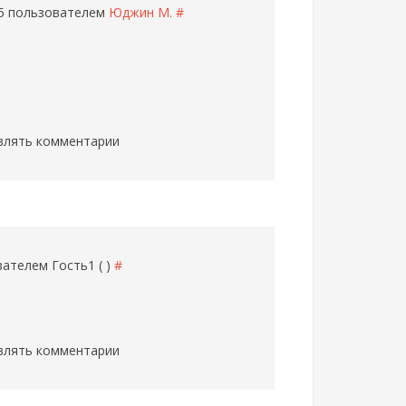
25 пользователем
Юджин М.
#
влять комментарии
ователем
Гость1 ( )
#
влять комментарии