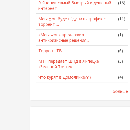
В Японии самый быстрый и дешевый
(16)
интернет
Мегафон будет "душить трафик с
(11)
торрент-...
«МегаФон» предложил
(1)
антикризисные решения...
Торрент ТВ
(6)
МТТ передает ШПД в Липецке
(3)
«Зеленой Точке»
Что курят в Домолинке??:)
(4)
больше