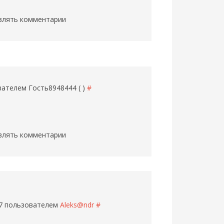
влять комментарии
ователем
Гость8948444 ( )
#
влять комментарии
07 пользователем
Aleks@ndr
#