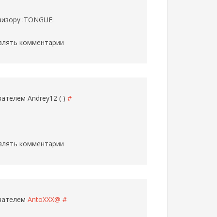
евизору :TONGUE:
влять комментарии
ователем
Andrey12 ( )
#
влять комментарии
ователем
AntoXXX@
#