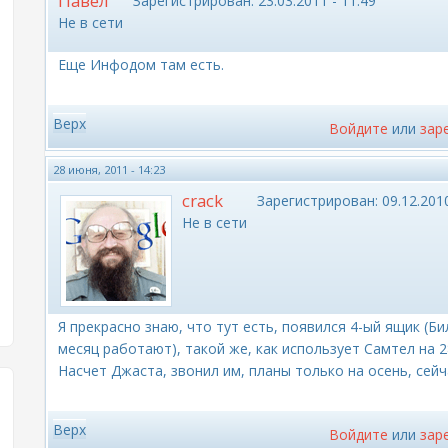
Павел
Зарегистрирован:
23.03.2011 - 11:49
Не в сети
Еще Инфодом там есть.
Верх
Войдите
или
зар
28 июня, 2011 - 14:23
crack
Зарегистрирован:
09.12.2010
Не в сети
Я прекрасно знаю, что тут есть, появился 4-ый ящик (Б
месяц работают), такой же, как использует Самтел на 
Насчет Джаста, звонил им, планы только на осень, се
Верх
Войдите
или
зар