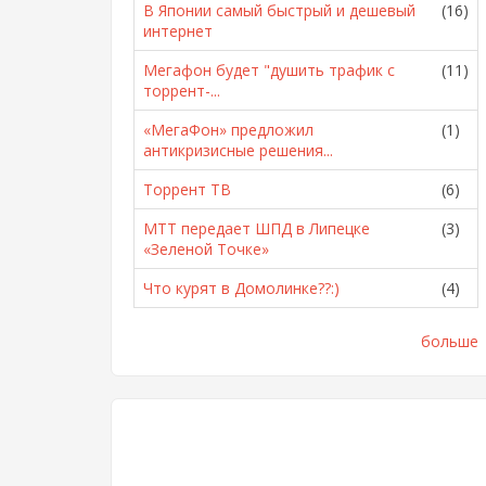
В Японии самый быстрый и дешевый
(16)
интернет
Мегафон будет "душить трафик с
(11)
торрент-...
«МегаФон» предложил
(1)
антикризисные решения...
Торрент ТВ
(6)
МТТ передает ШПД в Липецке
(3)
«Зеленой Точке»
Что курят в Домолинке??:)
(4)
больше