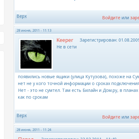
Верх
Войдите
или
зар
28 июня, 2011 - 11:13
Keeper
Зарегистрирован:
01.08.2009
Не в сети
появились новые ящики (улица Кутузова), похоже на Сум
нет не у кого точной информации о сроках подключени
Нет - это не сумтел. Там есть Билайн и Дом.ру, в плана
как по срокам
Верх
Войдите
или
зар
28 июня, 2011 - 11:24