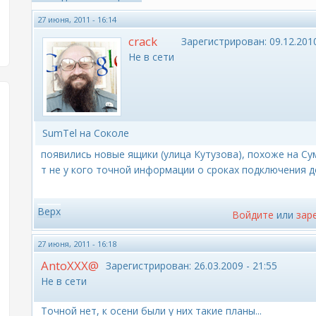
27 июня, 2011 - 16:14
crack
Зарегистрирован:
09.12.2010
Не в сети
SumTel на Соколе
появились новые ящики (улица Кутузова), похоже на Сум
т не у кого точной информации о сроках подключения 
Верх
Войдите
или
зар
27 июня, 2011 - 16:18
AntoXXX@
Зарегистрирован:
26.03.2009 - 21:55
Не в сети
Точной нет, к осени были у них такие планы...