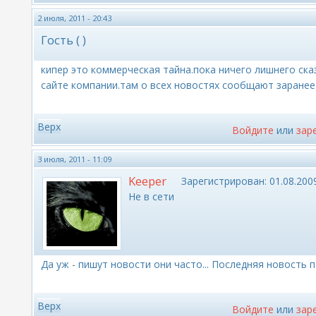
2 июля, 2011 - 20:43
Гость ( )
кипер это коммерческая тайна.пока ничего лишнего ск
сайте компании.там о всех новостях сообщают заранее
Верх
Войдите
или
зар
3 июля, 2011 - 11:09
Keeper
Зарегистрирован:
01.08.2009
Не в сети
Да уж - пишут новости они часто... Последняя новость п
Верх
Войдите
или
зар