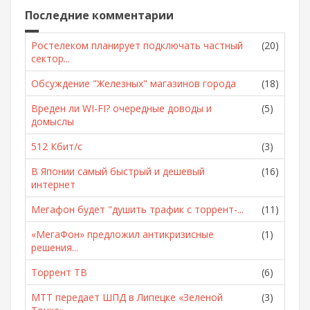
Последние комментарии
Ростелеком планирует подключать частный
(20)
сектор...
Обсуждение "Железных" магазинов города
(18)
Вреден ли WI-FI? очередные доводы и
(5)
домыслы
512 Кбит/с
(3)
В Японии самый быстрый и дешевый
(16)
интернет
Мегафон будет "душить трафик с торрент-...
(11)
«МегаФон» предложил антикризисные
(1)
решения...
Торрент ТВ
(6)
МТТ передает ШПД в Липецке «Зеленой
(3)