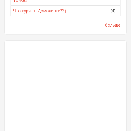
Точке»
Что курят в Домолинке??:)
(4)
больше