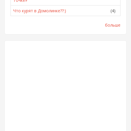
Точке»
Что курят в Домолинке??:)
(4)
больше