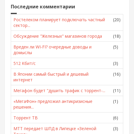
Последние комментарии
Ростелеком планирует подключать частный
(20)
сектор...
Обсуждение "Железных" магазинов города
(18)
Вреден ли WI-FI? очередные доводы и
(5)
домыслы
512 Кбит/с
(3)
В Японии самый быстрый и дешевый
(16)
интернет
Мегафон будет "душить трафик с торрент-...
(11)
«МегаФон» предложил антикризисные
(1)
решения...
Торрент ТВ
(6)
МТТ передает ШПД в Липецке «Зеленой
(3)