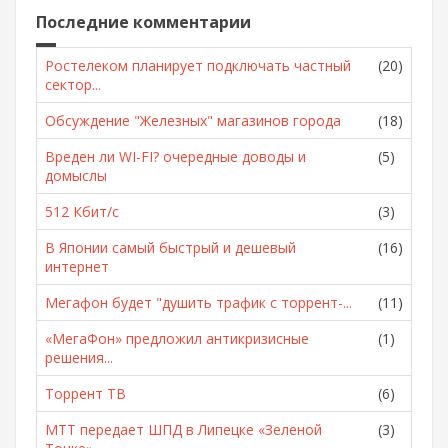
Последние комментарии
Ростелеком планирует подключать частный
(20)
сектор...
Обсуждение "Железных" магазинов города
(18)
Вреден ли WI-FI? очередные доводы и
(5)
домыслы
512 Кбит/с
(3)
В Японии самый быстрый и дешевый
(16)
интернет
Мегафон будет "душить трафик с торрент-...
(11)
«МегаФон» предложил антикризисные
(1)
решения...
Торрент ТВ
(6)
МТТ передает ШПД в Липецке «Зеленой
(3)