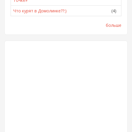
Точке»
Что курят в Домолинке??:)
(4)
больше