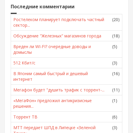
Последние комментарии
Ростелеком планирует подключать частный
(20)
сектор...
Обсуждение "Железных" магазинов города
(18)
Вреден ли WI-FI? очередные доводы и
(5)
домыслы
512 Кбит/с
(3)
В Японии самый быстрый и дешевый
(16)
интернет
Мегафон будет "душить трафик с торрент-...
(11)
«МегаФон» предложил антикризисные
(1)
решения...
Торрент ТВ
(6)
МТТ передает ШПД в Липецке «Зеленой
(3)