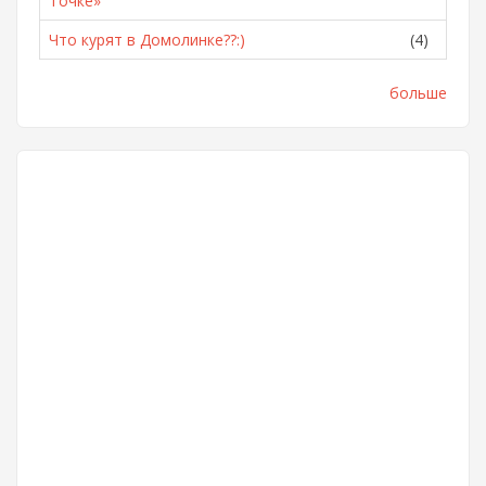
Точке»
Что курят в Домолинке??:)
(4)
больше