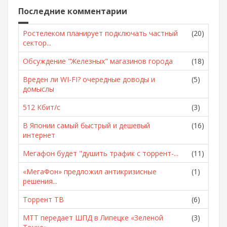
Последние комментарии
Ростелеком планирует подключать частный
(20)
сектор...
Обсуждение "Железных" магазинов города
(18)
Вреден ли WI-FI? очередные доводы и
(5)
домыслы
512 Кбит/с
(3)
В Японии самый быстрый и дешевый
(16)
интернет
Мегафон будет "душить трафик с торрент-...
(11)
«МегаФон» предложил антикризисные
(1)
решения...
Торрент ТВ
(6)
МТТ передает ШПД в Липецке «Зеленой
(3)