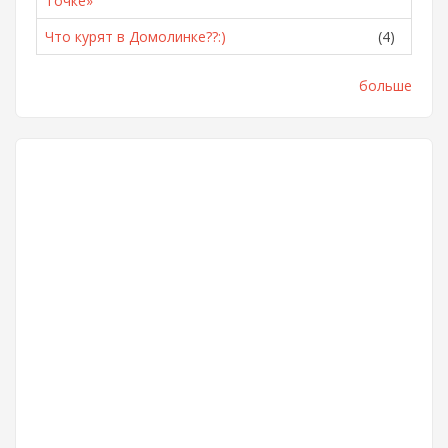
Точке»
Что курят в Домолинке??:)
(4)
больше