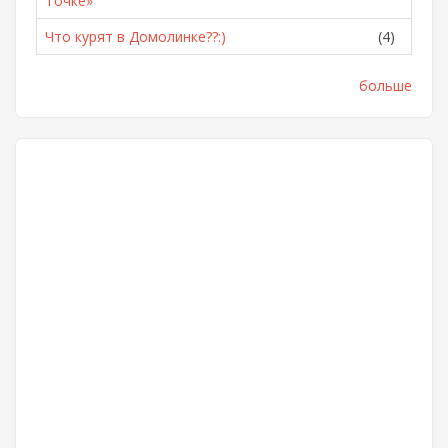
Точке»
Что курят в Домолинке??:)
(4)
больше