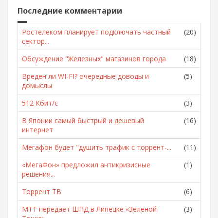
Последние комментарии
Ростелеком планирует подключать частный
(20)
сектор...
Обсуждение "Железных" магазинов города
(18)
Вреден ли WI-FI? очередные доводы и
(5)
домыслы
512 Кбит/с
(3)
В Японии самый быстрый и дешевый
(16)
интернет
Мегафон будет "душить трафик с торрент-...
(11)
«МегаФон» предложил антикризисные
(1)
решения...
Торрент ТВ
(6)
МТТ передает ШПД в Липецке «Зеленой
(3)