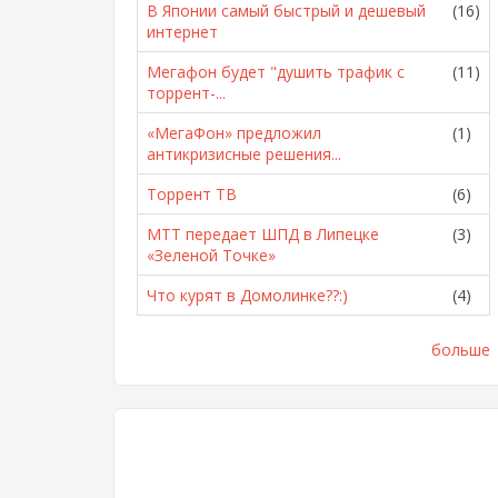
В Японии самый быстрый и дешевый
(16)
интернет
Мегафон будет "душить трафик с
(11)
торрент-...
«МегаФон» предложил
(1)
антикризисные решения...
Торрент ТВ
(6)
МТТ передает ШПД в Липецке
(3)
«Зеленой Точке»
Что курят в Домолинке??:)
(4)
больше