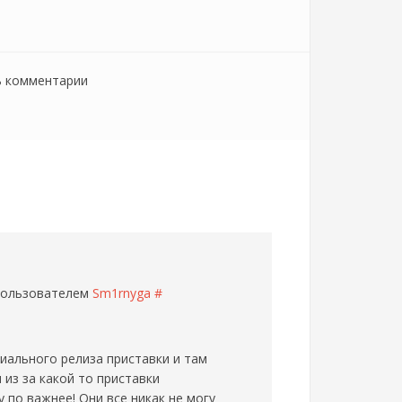
ь комментарии
 пользователем
Sm1rnyga
#
циального релиза приставки и там
из за какой то приставки
у по важнее! Они все никак не могу