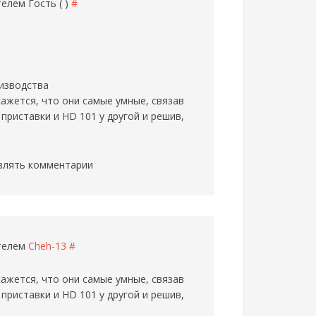
ателем
Гость ( )
#
оизводства
ажется, что они самые умные, связав
риставки и HD 101 у другой и решив,
влять комментарии
ателем
Cheh-13
#
ажется, что они самые умные, связав
риставки и HD 101 у другой и решив,