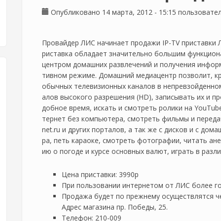
Опубликовано 14 марта, 2012 - 15:15 пользоват
Провайдер ЛИС начинает продажи IP-TV приставки Л
риставка обладает значительно большим функцион
центром домашних развлечений и получения инфор
тивном режиме. Домашний медиацентр позволит, к
обычных телевизионных каналов в непревзойденном
алов высокого разрешения (HD), записывать их и пр
добное время, искать и смотреть ролики на YouTub
тернет без компьютера, смотреть фильмы и передач
net.ru и других порталов, а так же с дисков и с до
ра, петь караоке, смотреть фотографии, читать ан
ию о погоде и курсе основных валют, играть в разл
Цена приставки: 3990р
При пользовании интернетом от ЛИС более го
Продажа будет по прежнему осуществлятся че
Адрес магазина пр. Победы, 25.
Телефон: 210-009