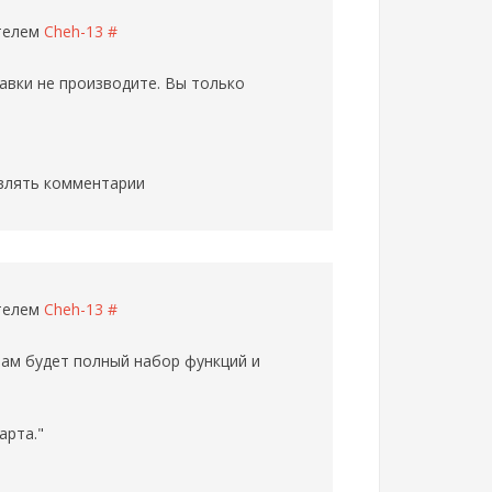
ателем
Cheh-13
#
тавки не производите. Вы только
влять комментарии
ателем
Cheh-13
#
ам будет полный набор функций и
арта."