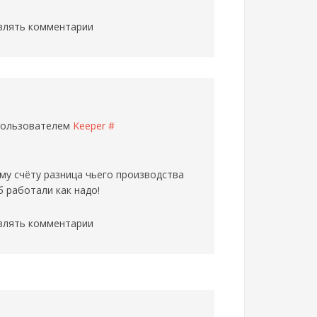
влять комментарии
 пользователем
Keeper
#
ому счёту разница чьего производства
 работали как надо!
влять комментарии