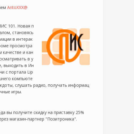
елем
AntoXXX@
ИС 101. Новая п
алом, становясь
мации в интерак
роме просмотра
 качестве и кан
осматривать в у
e, выходить в Ин
и с портала Lip
машнего компьюте
екдоты, слушать радио, получать информац
ичные игры.
да вы получите скидку на приставку 25%
рез магазин-партнер "Позитроника".