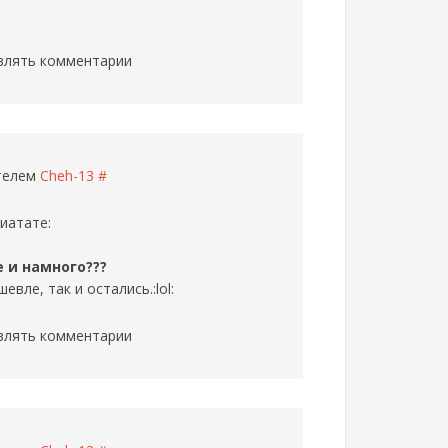
влять комментарии
ателем
Cheh-13
#
иатате:
е и намного???
вле, так и остались.:lol:
влять комментарии