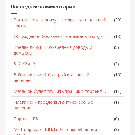
Последние комментарии
Ростелеком планирует подключать частный
(20)
сектор...
Обсуждение "Железных" магазинов города
(18)
Вреден ли WI-FI? очередные доводы и
(5)
домыслы
512 Кбит/с
(3)
В Японии самый быстрый и дешевый
(16)
интернет
Мегафон будет "душить трафик с торрент-...
(11)
«МегаФон» предложил антикризисные
(1)
решения...
Торрент ТВ
(6)
МТТ передает ШПД в Липецке «Зеленой
(3)