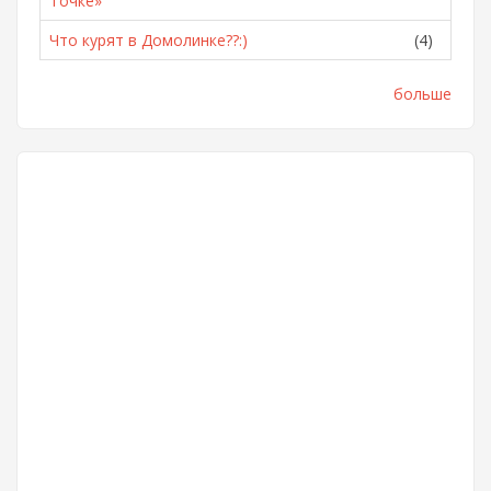
Точке»
Что курят в Домолинке??:)
(4)
больше