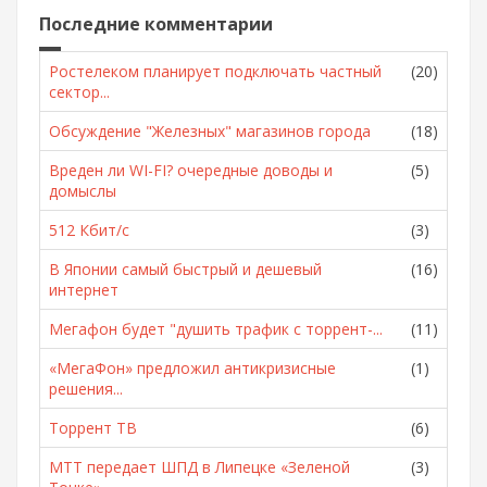
Последние комментарии
Ростелеком планирует подключать частный
(20)
сектор...
Обсуждение "Железных" магазинов города
(18)
Вреден ли WI-FI? очередные доводы и
(5)
домыслы
512 Кбит/с
(3)
В Японии самый быстрый и дешевый
(16)
интернет
Мегафон будет "душить трафик с торрент-...
(11)
«МегаФон» предложил антикризисные
(1)
решения...
Торрент ТВ
(6)
МТТ передает ШПД в Липецке «Зеленой
(3)