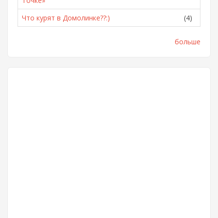
Точке»
Что курят в Домолинке??:)
(4)
больше