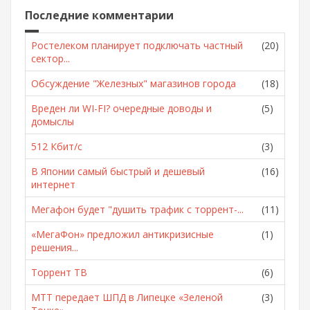
Последние комментарии
Ростелеком планирует подключать частный
(20)
сектор...
Обсуждение "Железных" магазинов города
(18)
Вреден ли WI-FI? очередные доводы и
(5)
домыслы
512 Кбит/с
(3)
В Японии самый быстрый и дешевый
(16)
интернет
Мегафон будет "душить трафик с торрент-...
(11)
«МегаФон» предложил антикризисные
(1)
решения...
Торрент ТВ
(6)
МТТ передает ШПД в Липецке «Зеленой
(3)