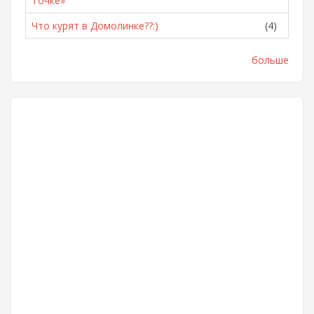
Точке»
Что курят в Домолинке??:)
(4)
больше