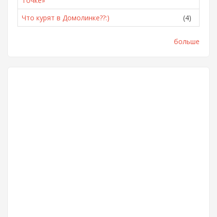
Точке»
Что курят в Домолинке??:)
(4)
больше