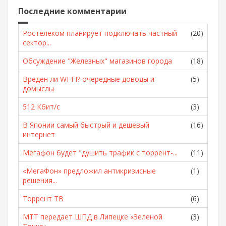
Последние комментарии
Ростелеком планирует подключать частный
(20)
сектор...
Обсуждение "Железных" магазинов города
(18)
Вреден ли WI-FI? очередные доводы и
(5)
домыслы
512 Кбит/с
(3)
В Японии самый быстрый и дешевый
(16)
интернет
Мегафон будет "душить трафик с торрент-...
(11)
«МегаФон» предложил антикризисные
(1)
решения...
Торрент ТВ
(6)
МТТ передает ШПД в Липецке «Зеленой
(3)