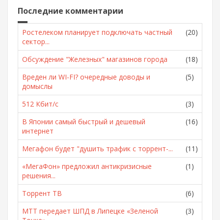
Последние комментарии
Ростелеком планирует подключать частный
(20)
сектор...
Обсуждение "Железных" магазинов города
(18)
Вреден ли WI-FI? очередные доводы и
(5)
домыслы
512 Кбит/с
(3)
В Японии самый быстрый и дешевый
(16)
интернет
Мегафон будет "душить трафик с торрент-...
(11)
«МегаФон» предложил антикризисные
(1)
решения...
Торрент ТВ
(6)
МТТ передает ШПД в Липецке «Зеленой
(3)