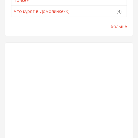
Точке»
Что курят в Домолинке??:)
(4)
больше